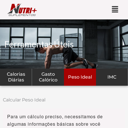
Ir
para
o
conteúdo
Ferramentas Úteis
Calorias
Gasto
Peso Ideal
IMC
Diárias
Calórico
Calcular Peso Ideal
Para um cálculo preciso, necessitamos de
algumas informações básicas sobre você